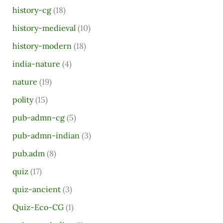
history-cg
(18)
history-medieval
(10)
history-modern
(18)
india-nature
(4)
nature
(19)
polity
(15)
pub-admn-cg
(5)
pub-admn-indian
(3)
pub.adm
(8)
quiz
(17)
quiz-ancient
(3)
Quiz-Eco-CG
(1)