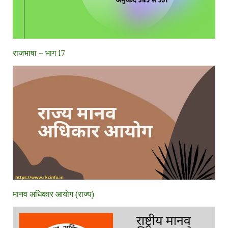
राजभाषा – भाग 17
मानव अधिकार आयोग (राज्य)