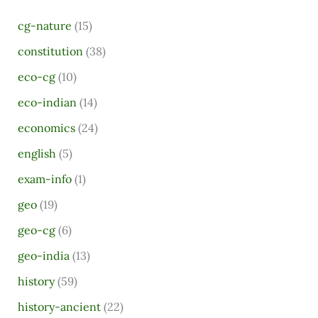
r
cg-nature
(15)
c
h
constitution
(38)
f
eco-cg
(10)
o
eco-indian
(14)
r
economics
(24)
:
english
(5)
exam-info
(1)
geo
(19)
geo-cg
(6)
geo-india
(13)
history
(59)
history-ancient
(22)