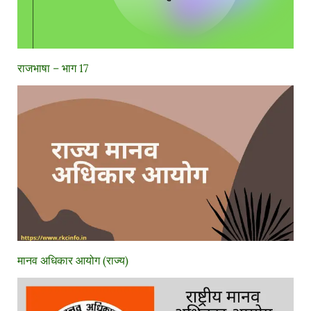
राजभाषा – भाग 17
मानव अधिकार आयोग (राज्य)