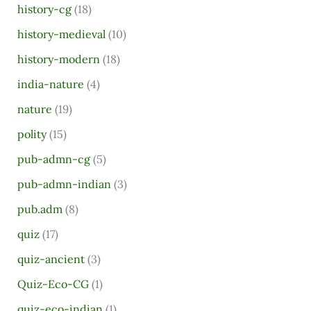
history-cg
(18)
history-medieval
(10)
history-modern
(18)
india-nature
(4)
nature
(19)
polity
(15)
pub-admn-cg
(5)
pub-admn-indian
(3)
pub.adm
(8)
quiz
(17)
quiz-ancient
(3)
Quiz-Eco-CG
(1)
quiz-eco-indian
(1)