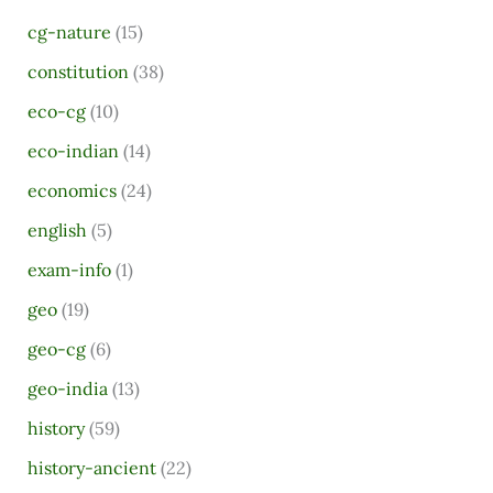
r
cg-nature
(15)
c
h
constitution
(38)
f
eco-cg
(10)
o
eco-indian
(14)
r
economics
(24)
:
english
(5)
exam-info
(1)
geo
(19)
geo-cg
(6)
geo-india
(13)
history
(59)
history-ancient
(22)