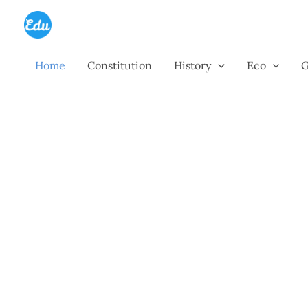
Skip
to
content
Home
Constitution
History
Eco