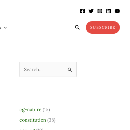
Search
s
SUBSCRIBE
S
e
a
r
c
cg-nature
(15)
h
constitution
(38)
f