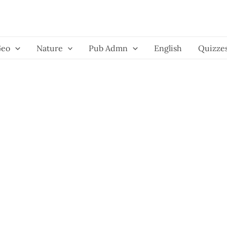
Geo
Nature
Pub Admn
English
Quizze