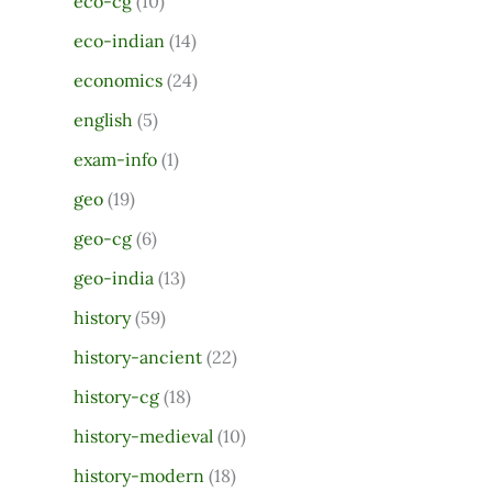
eco-cg
(10)
o
eco-indian
(14)
r
economics
(24)
:
english
(5)
exam-info
(1)
geo
(19)
geo-cg
(6)
geo-india
(13)
history
(59)
history-ancient
(22)
history-cg
(18)
history-medieval
(10)
history-modern
(18)