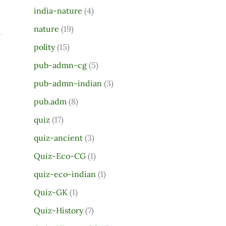
india-nature
(4)
nature
(19)
polity
(15)
pub-admn-cg
(5)
pub-admn-indian
(3)
pub.adm
(8)
quiz
(17)
quiz-ancient
(3)
Quiz-Eco-CG
(1)
quiz-eco-indian
(1)
Quiz-GK
(1)
Quiz-History
(7)