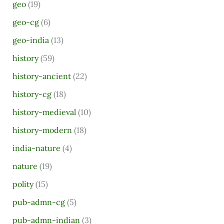
geo
(19)
geo-cg
(6)
geo-india
(13)
history
(59)
history-ancient
(22)
history-cg
(18)
history-medieval
(10)
history-modern
(18)
india-nature
(4)
nature
(19)
polity
(15)
pub-admn-cg
(5)
pub-admn-indian
(3)