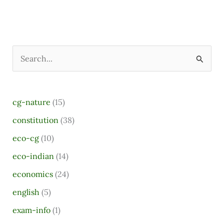
S
e
a
cg-nature
(15)
r
constitution
(38)
c
eco-cg
(10)
h
eco-indian
(14)
f
o
economics
(24)
r
english
(5)
:
exam-info
(1)