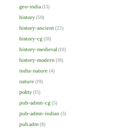
geo-india
(13)
history
(59)
history-ancient
(22)
history-cg
(18)
history-medieval
(10)
history-modern
(18)
india-nature
(4)
nature
(19)
polity
(15)
pub-admn-cg
(5)
pub-admn-indian
(3)
pub.adm
(8)