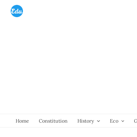
Skip
to
content
Home
Constitution
History
Eco