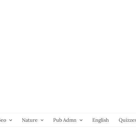
Geo
Nature
Pub Admn
English
Quizze