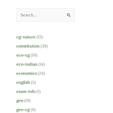
S
e
a
cg-nature
(15)
r
constitution
(38)
c
eco-cg
(10)
h
eco-indian
(14)
f
o
economics
(24)
r
english
(5)
:
exam-info
(1)
geo
(19)
geo-cg
(6)