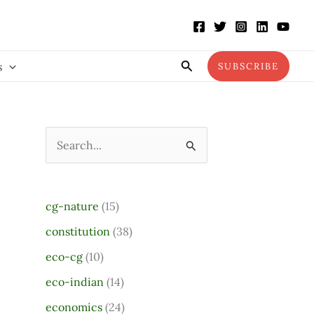
Search
s
SUBSCRIBE
S
e
a
cg-nature
(15)
r
constitution
(38)
c
eco-cg
(10)
h
eco-indian
(14)
f
o
economics
(24)