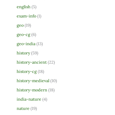
r
english
(5)
:
exam-info
(1)
geo
(19)
geo-cg
(6)
geo-india
(13)
history
(59)
history-ancient
(22)
history-cg
(18)
history-medieval
(10)
history-modern
(18)
india-nature
(4)
nature
(19)