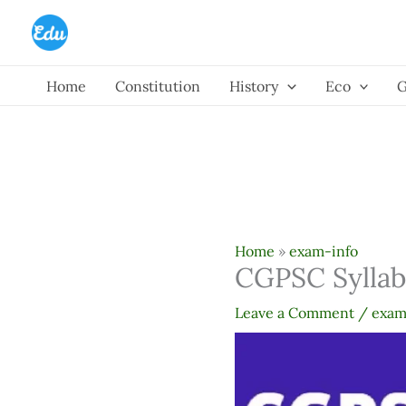
Skip
to
content
Home
Constitution
History
Eco
Home
»
exam-info
CGPSC Syllab
Leave a Comment
/
exam