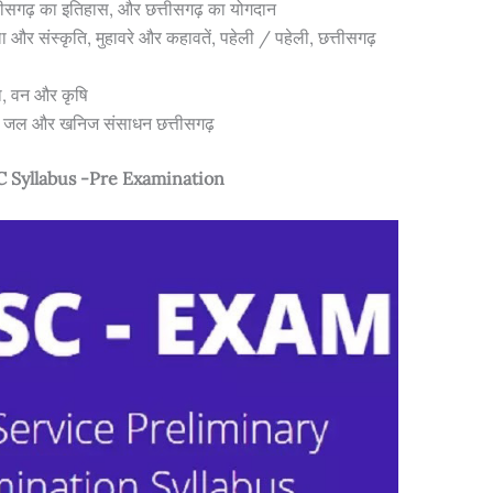
त्तीसगढ़ का इतिहास, और छत्तीसगढ़ का योगदान
ला और संस्कृति, मुहावरे और कहावतें, पहेली / पहेली, छत्तीसगढ़
था, वन और कृषि
र्जा, जल और खनिज संसाधन छत्तीसगढ़
 Syllabus -Pre Examination