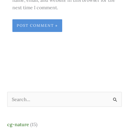
next time I comment.
S
e
a
cg-nature
(15)
r