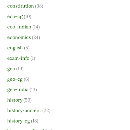
constitution
(38)
c
eco-cg
(10)
h
eco-indian
(14)
f
o
economics
(24)
r
english
(5)
:
exam-info
(1)
geo
(19)
geo-cg
(6)
geo-india
(13)
history
(59)
history-ancient
(22)
history-cg
(18)