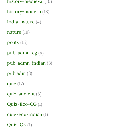
history-medieval
(10)
history-modern
(18)
india-nature
(4)
nature
(19)
polity
(15)
pub-admn-cg
(5)
pub-admn-indian
(3)
pub.adm
(8)
quiz
(17)
quiz-ancient
(3)
Quiz-Eco-CG
(1)
quiz-eco-indian
(1)
Quiz-GK
(1)