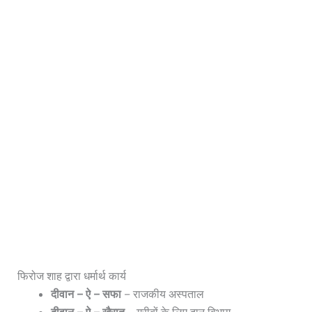
फिरोज शाह द्वारा धर्मार्थ कार्य
दीवान – ऐ – सफा
– राजकीय अस्पताल
दीवान – ऐ – खैरात
– गरीबों के लिए दान विभाग