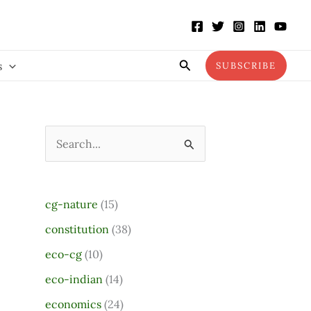
Search
s
SUBSCRIBE
S
e
a
cg-nature
(15)
r
constitution
(38)
c
eco-cg
(10)
h
eco-indian
(14)
f
o
economics
(24)