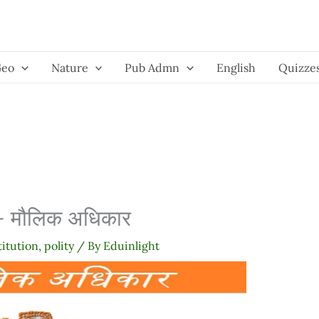
Geo
Nature
Pub Admn
English
Quizze
 – मौलिक अधिकार
titution
,
polity
/ By
Eduinlight