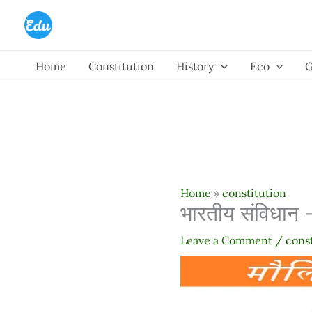
Skip
to
content
Home
Constitution
History
Eco
Home
»
constitution
भारतीय संविधान
Leave a Comment
/
cons