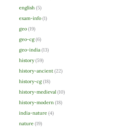
r
english
(5)
:
exam-info
(1)
geo
(19)
geo-cg
(6)
geo-india
(13)
history
(59)
history-ancient
(22)
history-cg
(18)
history-medieval
(10)
history-modern
(18)
india-nature
(4)
nature
(19)