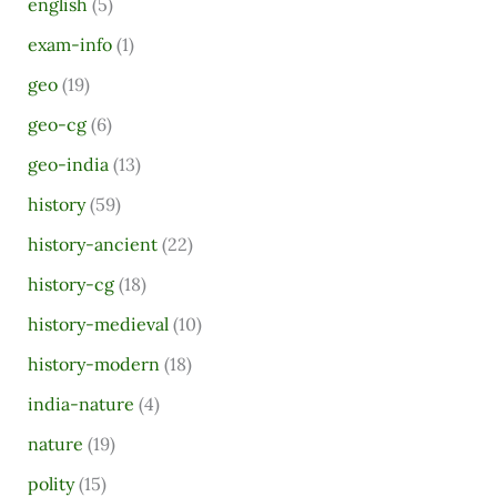
english
(5)
:
exam-info
(1)
geo
(19)
geo-cg
(6)
geo-india
(13)
history
(59)
history-ancient
(22)
history-cg
(18)
history-medieval
(10)
history-modern
(18)
india-nature
(4)
nature
(19)
polity
(15)