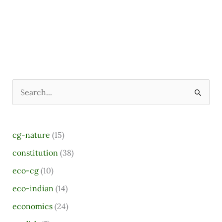
S
e
a
cg-nature
(15)
r
constitution
(38)
c
eco-cg
(10)
h
eco-indian
(14)
f
o
economics
(24)
r