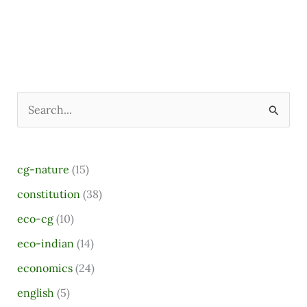
S
e
a
cg-nature
(15)
r
constitution
(38)
c
eco-cg
(10)
h
eco-indian
(14)
f
o
economics
(24)
r
english
(5)