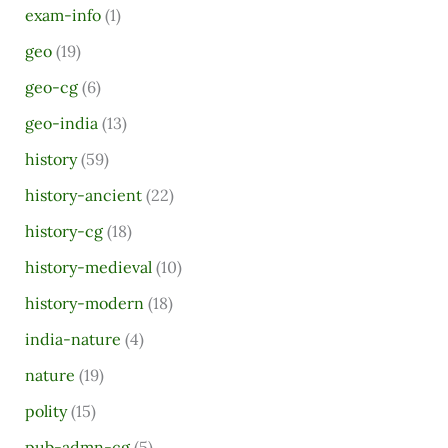
:
exam-info
(1)
geo
(19)
geo-cg
(6)
geo-india
(13)
history
(59)
history-ancient
(22)
history-cg
(18)
history-medieval
(10)
history-modern
(18)
india-nature
(4)
nature
(19)
polity
(15)
pub-admn-cg
(5)