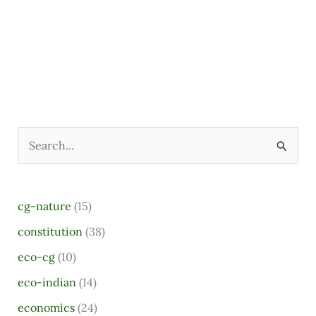
S
e
a
cg-nature
(15)
r
constitution
(38)
c
eco-cg
(10)
h
eco-indian
(14)
f
o
economics
(24)