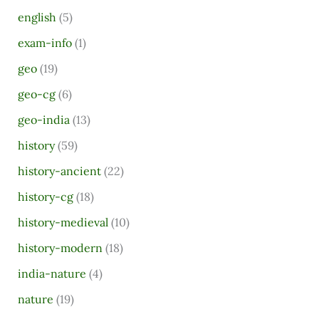
r
english
(5)
:
exam-info
(1)
geo
(19)
geo-cg
(6)
geo-india
(13)
history
(59)
history-ancient
(22)
history-cg
(18)
history-medieval
(10)
history-modern
(18)
india-nature
(4)
nature
(19)