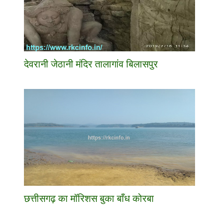
देवरानी जेठानी मंदिर तालागांव बिलासपुर
छत्तीसगढ़ का मॉरिशस बुका बाँध कोरबा