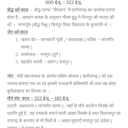
600 ई.पू. – 322 ई.पू.
बौद्ध धर्म काल
– बौद्ध ग्रन्थ “दीपदान” में छत्तीसगढ़ का उल्लेख प्राप्त
होता है। अवदान शतक के अनुसार गौतम बुद्ध ने सिरपुर की यात्रा की
थी । नागार्जुन (बौद्ध भिक्षु ) सिरपुर विश्व विद्यालय के कुलपति थे ।
जैन धर्म काल
ऋषभ देव – जानकारी गूंजी / दमउदरहा ( सक्ति – जांजगीर
चाम्पा )
पार्श्वनाथ – नगपुरा (दुर्ग )
महावीर स्वामी – आरंग ( रायपुर )
नोट
: चेदी महाजनपद के अंतर्गत दक्षिण कोसल ( छत्तीसगढ़ ) को एक
जनपद बनाया गया था एवं इसकी राजधानी शक्तिमती थी तथा यह क्षेत्र
बुन्देलखण्ड का हिस्सा था ।
मौर्य वंश काल – 322 ई.पू. – 185 ई.पू.
ठठारी अकलतरा ( जांजगीर चाम्पा ) : यहाँ से मौर्य कालीन सिक्के की
प्राप्ति हुई है , यह पंचमार्क बनाने वाली आहत सिक्के है तथा बिलासपुर एवं
रायगढ़ के बारगांव से भी मिली है । आहत मुद्राएँ तारापुर एवं उडेला (