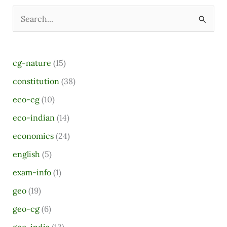
S
e
a
cg-nature
(15)
r
constitution
(38)
c
eco-cg
(10)
h
eco-indian
(14)
f
o
economics
(24)
r
english
(5)
:
exam-info
(1)
geo
(19)
geo-cg
(6)
geo-india
(13)