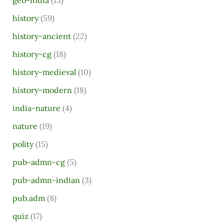
history
(59)
history-ancient
(22)
history-cg
(18)
history-medieval
(10)
history-modern
(18)
india-nature
(4)
nature
(19)
polity
(15)
pub-admn-cg
(5)
pub-admn-indian
(3)
pub.adm
(8)
quiz
(17)