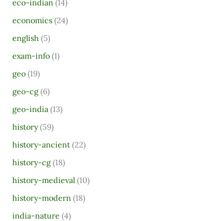
eco-indian
(14)
f
o
economics
(24)
r
english
(5)
:
exam-info
(1)
geo
(19)
geo-cg
(6)
geo-india
(13)
history
(59)
history-ancient
(22)
history-cg
(18)
history-medieval
(10)
history-modern
(18)
india-nature
(4)