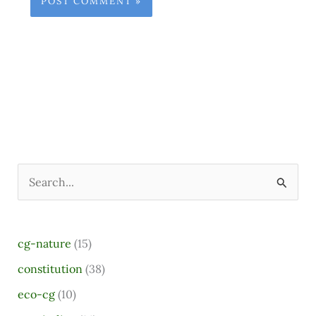
S
e
a
cg-nature
(15)
r
constitution
(38)
c
eco-cg
(10)
h