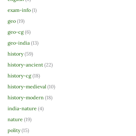
:
exam-info
(1)
geo
(19)
geo-cg
(6)
geo-india
(13)
history
(59)
history-ancient
(22)
history-cg
(18)
history-medieval
(10)
history-modern
(18)
india-nature
(4)
nature
(19)
polity
(15)