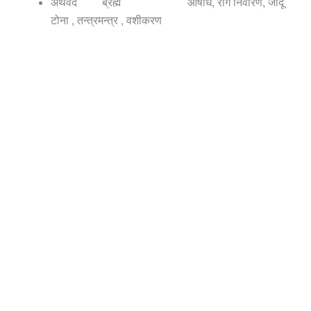
अथर्वेद
ब्रह्म
औषधि, रोग निवारण, जादू
टोना , तन्त्रमन्त्र , वशीकरण