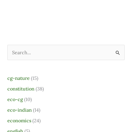
S
e
a
cg-nature
(15)
r
constitution
(38)
c
eco-cg
(10)
h
eco-indian
(14)
f
o
economics
(24)
r
english
(5)