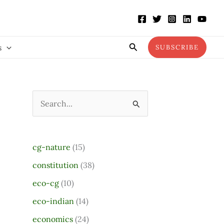
Search
s
SUBSCRIBE
S
e
a
cg-nature
(15)
r
constitution
(38)
c
eco-cg
(10)
h
eco-indian
(14)
f
o
economics
(24)