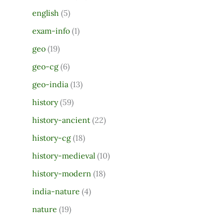
r
english
(5)
:
exam-info
(1)
geo
(19)
geo-cg
(6)
geo-india
(13)
history
(59)
history-ancient
(22)
history-cg
(18)
history-medieval
(10)
history-modern
(18)
india-nature
(4)
nature
(19)