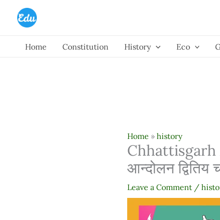
Skip
to
content
Home
Constitution
History
Eco
Home
»
history
Chhattisgarh 
आन्दोलन द्वितिय
Leave a Comment
/
histo