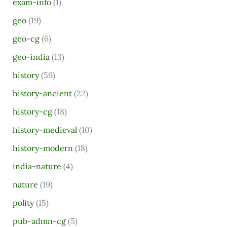
exam-info
(1)
geo
(19)
geo-cg
(6)
geo-india
(13)
history
(59)
history-ancient
(22)
history-cg
(18)
history-medieval
(10)
history-modern
(18)
india-nature
(4)
nature
(19)
polity
(15)
pub-admn-cg
(5)