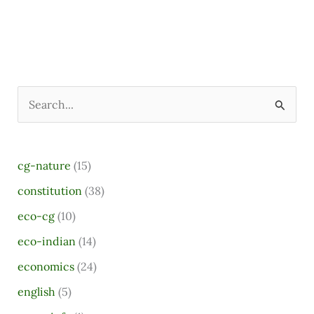
S
e
a
cg-nature
(15)
r
constitution
(38)
c
eco-cg
(10)
h
eco-indian
(14)
f
o
economics
(24)
r
english
(5)
: