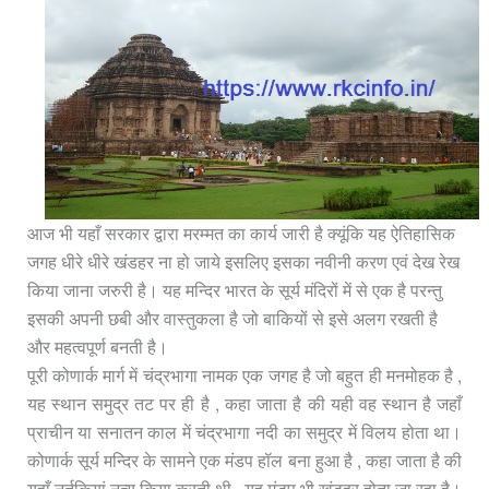
आज भी यहाँ सरकार द्वारा मरम्मत का कार्य जारी है क्यूंकि यह ऐतिहासिक
जगह धीरे धीरे खंडहर ना हो जाये इसलिए इसका नवीनी करण एवं देख रेख
किया जाना जरुरी है। यह मन्दिर भारत के सूर्य मंदिरों में से एक है परन्तु
इसकी अपनी छबी और वास्तुकला है जो बाकियों से इसे अलग रखती है
और महत्वपूर्ण बनती है।
पूरी कोणार्क मार्ग में चंद्रभागा नामक एक जगह है जो बहुत ही मनमोहक है ,
यह स्थान समुद्र तट पर ही है , कहा जाता है की यही वह स्थान है जहाँ
प्राचीन या सनातन काल में चंद्रभागा नदी का समुद्र में विलय होता था।
कोणार्क सूर्य मन्दिर के सामने एक मंडप हॉल बना हुआ है , कहा जाता है की
यहाँ नर्तकियां नृत्य किया करती थी , यह मंडप भी खंडहर होता जा रहा है।