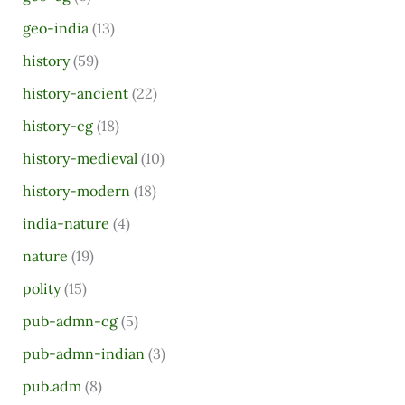
geo-india
(13)
history
(59)
history-ancient
(22)
history-cg
(18)
history-medieval
(10)
history-modern
(18)
india-nature
(4)
nature
(19)
polity
(15)
pub-admn-cg
(5)
pub-admn-indian
(3)
pub.adm
(8)