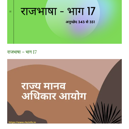
राजभाषा – भाग 17