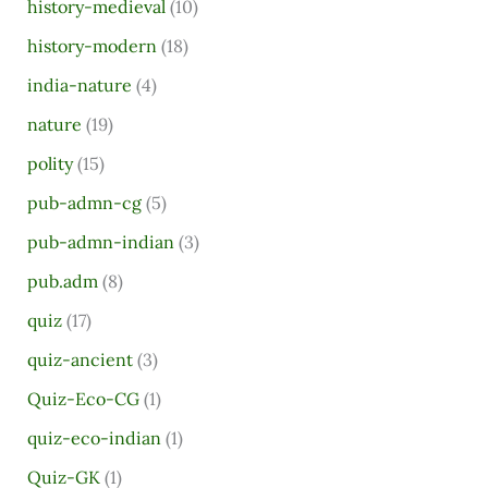
history-medieval
(10)
history-modern
(18)
india-nature
(4)
nature
(19)
polity
(15)
pub-admn-cg
(5)
pub-admn-indian
(3)
pub.adm
(8)
quiz
(17)
quiz-ancient
(3)
Quiz-Eco-CG
(1)
quiz-eco-indian
(1)
Quiz-GK
(1)