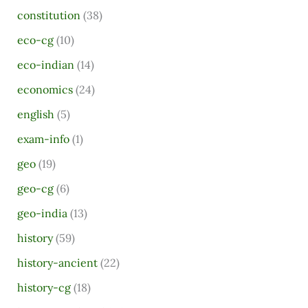
constitution
(38)
c
eco-cg
(10)
h
eco-indian
(14)
f
o
economics
(24)
r
english
(5)
:
exam-info
(1)
geo
(19)
geo-cg
(6)
geo-india
(13)
history
(59)
history-ancient
(22)
history-cg
(18)