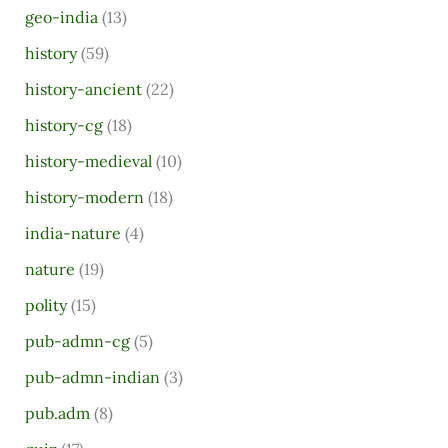
geo-india
(13)
history
(59)
history-ancient
(22)
history-cg
(18)
history-medieval
(10)
history-modern
(18)
india-nature
(4)
nature
(19)
polity
(15)
pub-admn-cg
(5)
pub-admn-indian
(3)
pub.adm
(8)