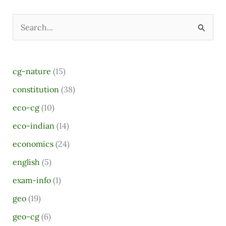
S
e
a
cg-nature
(15)
r
constitution
(38)
c
eco-cg
(10)
h
eco-indian
(14)
f
o
economics
(24)
r
english
(5)
:
exam-info
(1)
geo
(19)
geo-cg
(6)