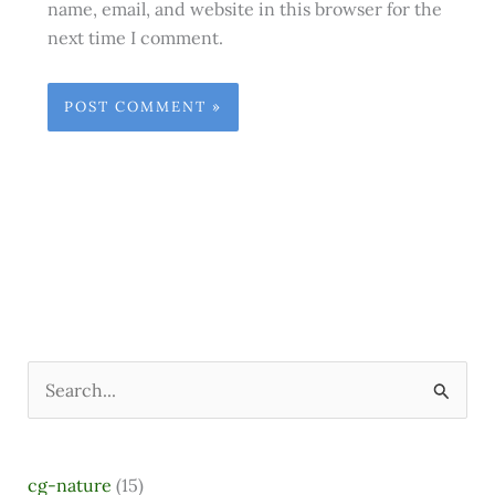
name, email, and website in this browser for the
next time I comment.
S
e
a
cg-nature
(15)