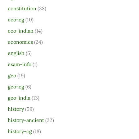
r
constitution
(38)
c
eco-cg
(10)
h
eco-indian
(14)
f
o
economics
(24)
r
english
(5)
:
exam-info
(1)
geo
(19)
geo-cg
(6)
geo-india
(13)
history
(59)
history-ancient
(22)
history-cg
(18)