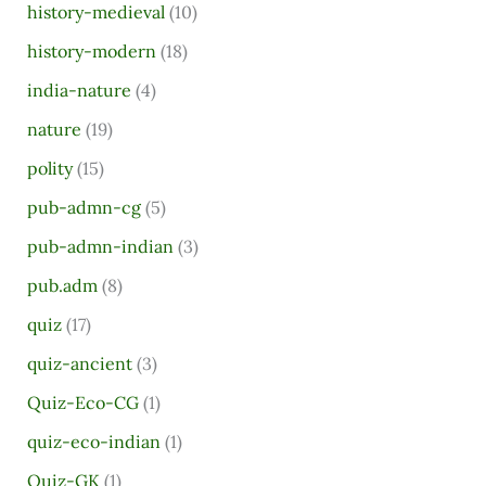
history-medieval
(10)
history-modern
(18)
india-nature
(4)
nature
(19)
polity
(15)
pub-admn-cg
(5)
pub-admn-indian
(3)
pub.adm
(8)
quiz
(17)
quiz-ancient
(3)
Quiz-Eco-CG
(1)
quiz-eco-indian
(1)
Quiz-GK
(1)