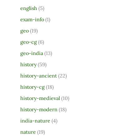
r
english
(5)
:
exam-info
(1)
geo
(19)
geo-cg
(6)
geo-india
(13)
history
(59)
history-ancient
(22)
history-cg
(18)
history-medieval
(10)
history-modern
(18)
india-nature
(4)
nature
(19)