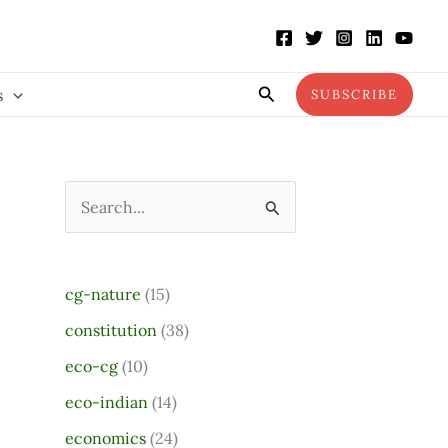
Search
s
SUBSCRIBE
S
e
a
cg-nature
(15)
r
constitution
(38)
c
eco-cg
(10)
h
eco-indian
(14)
f
o
economics
(24)