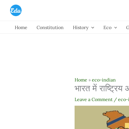
Skip
to
content
Home
Constitution
History
Eco
Home
»
eco-indian
भारत में राष्ट्र
Leave a Comment
/
eco-