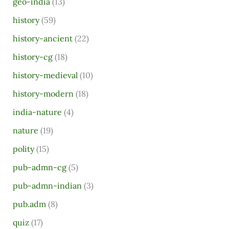
geo-india
(13)
history
(59)
history-ancient
(22)
history-cg
(18)
history-medieval
(10)
history-modern
(18)
india-nature
(4)
nature
(19)
polity
(15)
pub-admn-cg
(5)
pub-admn-indian
(3)
pub.adm
(8)
quiz
(17)