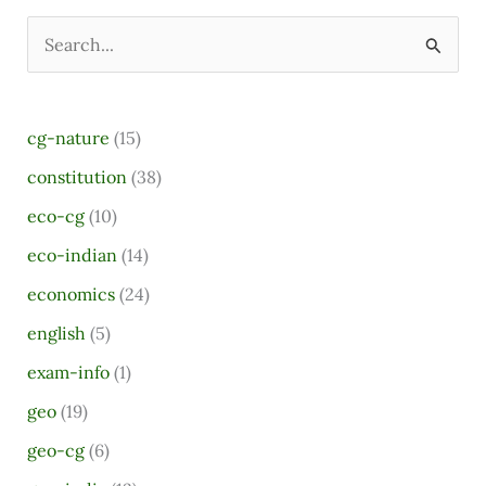
S
e
a
cg-nature
(15)
r
constitution
(38)
c
eco-cg
(10)
h
eco-indian
(14)
f
o
economics
(24)
r
english
(5)
:
exam-info
(1)
geo
(19)
geo-cg
(6)